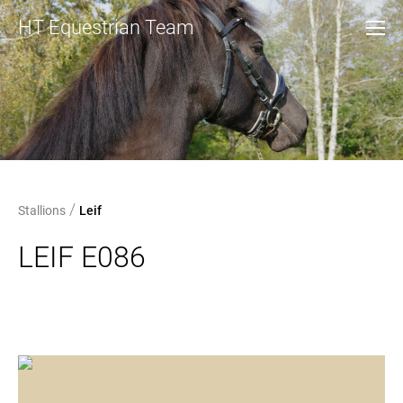
HT Equestrian Team
/
Stallions
Leif
LEIF E086